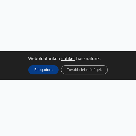
Weboldalunkon
sütiket
használunk.
Elfogadom
További lehetőségek
KÖZÖSSÉGI MÉDIA
Facebook
LinkedIn