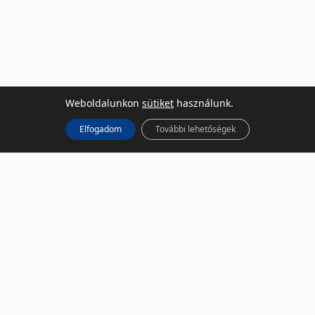
Weboldalunkon
sütiket
használunk.
Elfogadom
További lehetőségek
KÖZÖSSÉGI MÉDIA
Facebook
LinkedIn
Instagram