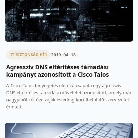
2019. 04. 18.
IT BIZTONSÁG HÍR
Agresszív DNS eltérítéses támadási
kampányt azonosított a Cisco Talos
A Cisco Talos fenyegetés elemző csapata egy agresszív
DNS eltérítéses támadási műveletet azonosított, amely már
nagyjából két éve zajlik és eddig körülbelül 40 szervezetet
érintett.