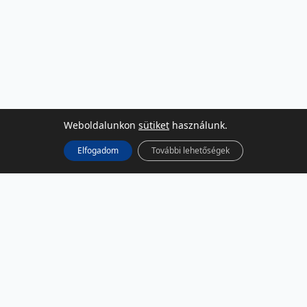
Weboldalunkon
sütiket
használunk.
Elfogadom
További lehetőségek
KÖZÖSSÉGI MÉDIA
Facebook
LinkedIn