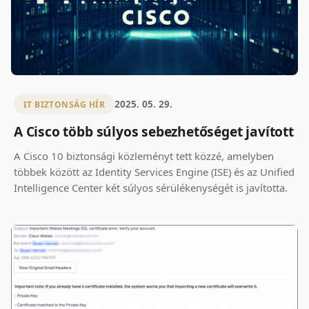
2025. 05. 29.
IT BIZTONSÁG HÍR
A Cisco több súlyos sebezhetőséget javított
A Cisco 10 biztonsági közleményt tett közzé, amelyben
többek között az Identity Services Engine (ISE) és az Unified
Intelligence Center két súlyos sérülékenységét is javította.