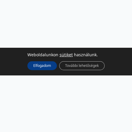
Weboldalunkon
sütiket
használunk.
Elfogadom
További lehetőségek
KÖZÖSSÉGI MÉDIA
Facebook
LinkedIn