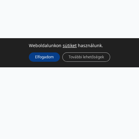
Weboldalunkon
sütiket
használunk.
Elfogadom
További lehetőségek
KÖZÖSSÉGI MÉDIA
Facebook
LinkedIn
Instagram