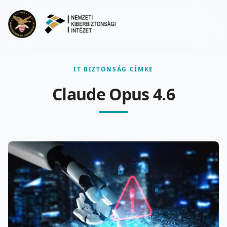
Ugrás a fő tartalomra
Menu
IT BIZTONSÁG CÍMKE
Claude Opus 4.6