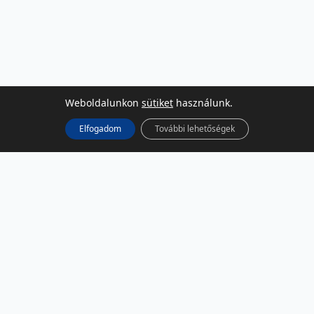
Weboldalunkon
sütiket
használunk.
Elfogadom
További lehetőségek
KÖZÖSSÉGI MÉDIA
Facebook
LinkedIn
Instagram