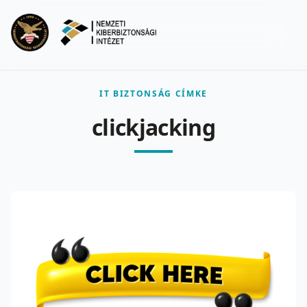
Ugrás a fő tartalomra
Menu
IT BIZTONSÁG CÍMKE
clickjacking