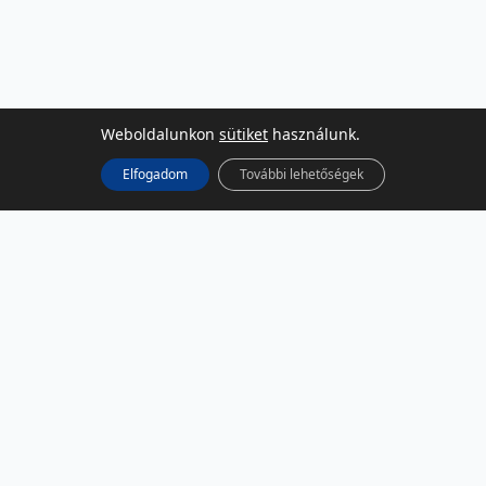
Weboldalunkon
sütiket
használunk.
Elfogadom
További lehetőségek
KÖZÖSSÉGI MÉDIA
Facebook
LinkedIn
Instagram