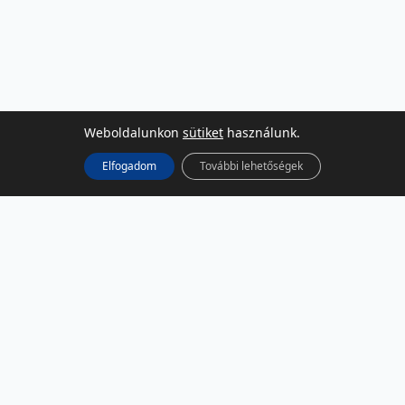
Weboldalunkon
sütiket
használunk.
Elfogadom
További lehetőségek
KÖZÖSSÉGI MÉDIA
Facebook
LinkedIn
Instagram