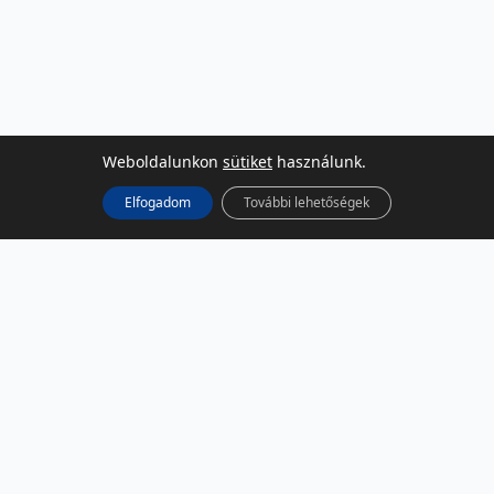
Weboldalunkon
sütiket
használunk.
Elfogadom
További lehetőségek
KÖZÖSSÉGI MÉDIA
Facebook
LinkedIn
Instagram