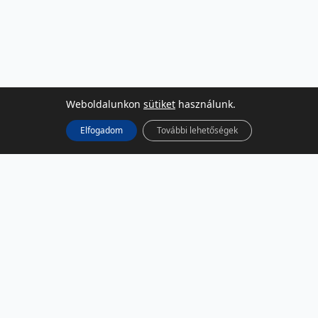
Weboldalunkon
sütiket
használunk.
Elfogadom
További lehetőségek
KÖZÖSSÉGI MÉDIA
Facebook
LinkedIn
Instagram