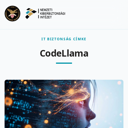
Ugrás a fő tartalomra
Menu
IT BIZTONSÁG CÍMKE
CodeLlama