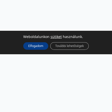
Weboldalunkon
sütiket
használunk.
Elfogadom
További lehetőségek
KÖZÖSSÉGI MÉDIA
Facebook
LinkedIn
Instagram