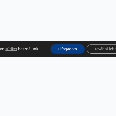
kon
sütiket
használunk.
Elfogadom
További leh
KÖZÖSSÉGI MÉDIA
Facebook
LinkedIn
Instagram