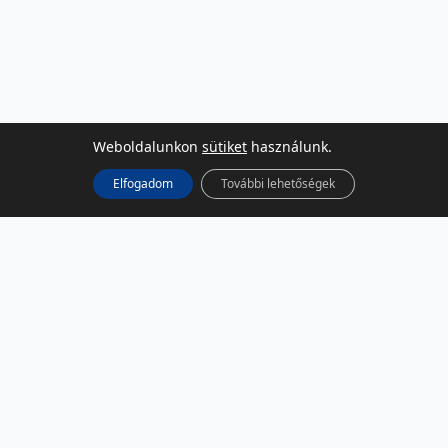
Weboldalunkon
sütiket
használunk.
Elfogadom
További lehetőségek
KÖZÖSSÉGI MÉDIA
Facebook
LinkedIn
Instagram