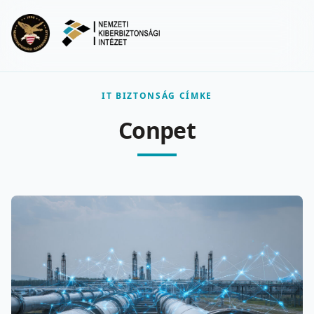
Ugrás a fő tartalomra
Menu
IT BIZTONSÁG CÍMKE
Conpet