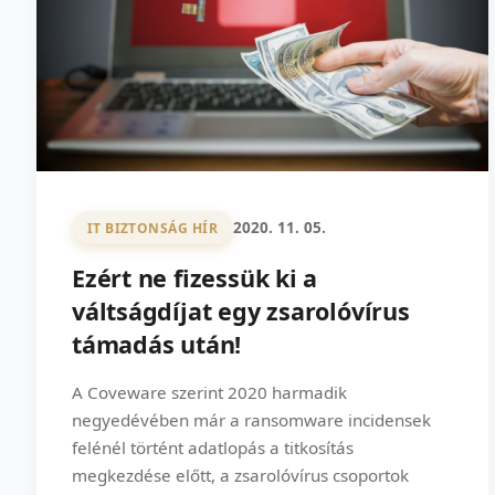
2020. 11. 05.
IT BIZTONSÁG HÍR
Ezért ne fizessük ki a
váltságdíjat egy zsarolóvírus
támadás után!
A Coveware szerint 2020 harmadik
negyedévében már a ransomware incidensek
felénél történt adatlopás a titkosítás
megkezdése előtt, a zsarolóvírus csoportok