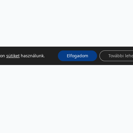
kon
sütiket
használunk.
Elfogadom
További leh
KÖZÖSSÉGI MÉDIA
Facebook
LinkedIn
Instagram