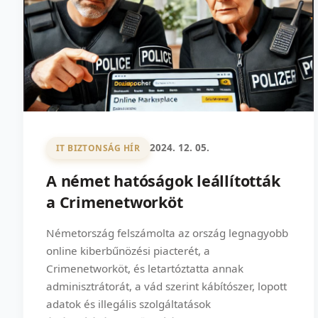
2024. 12. 05.
IT BIZTONSÁG HÍR
A német hatóságok leállították
a Crimenetworköt
Németország felszámolta az ország legnagyobb
online kiberbűnözési piacterét, a
Crimenetworköt, és letartóztatta annak
adminisztrátorát, a vád szerint kábítószer, lopott
adatok és illegális szolgáltatások