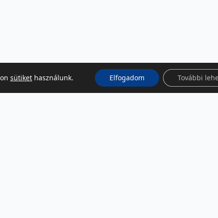
kon
sütiket
használunk.
Elfogadom
További leh
KÖZÖSSÉGI MÉDIA
Facebook
LinkedIn
Instagram