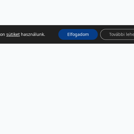
kon
sütiket
használunk.
Elfogadom
További leh
KÖZÖSSÉGI MÉDIA
Facebook
LinkedIn
Instagram
Podcast