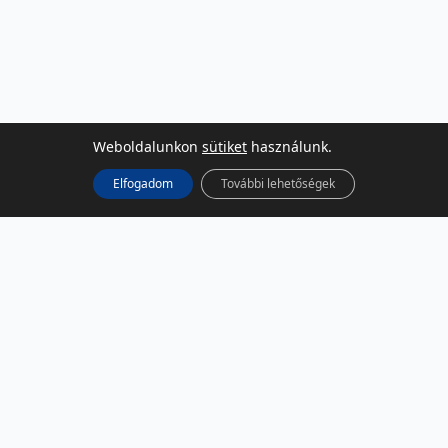
Weboldalunkon
sütiket
használunk.
Elfogadom
További lehetőségek
KÖZÖSSÉGI MÉDIA
Facebook
LinkedIn
Instagram