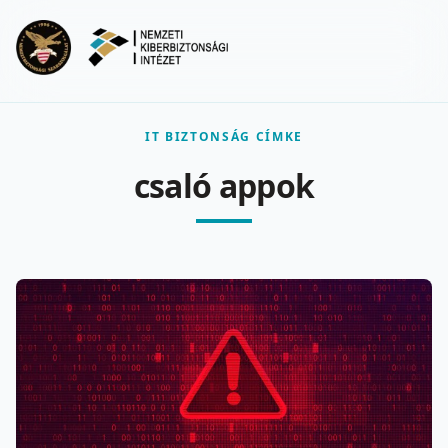
Ugrás a fő tartalomra
Menu
IT BIZTONSÁG CÍMKE
csaló appok