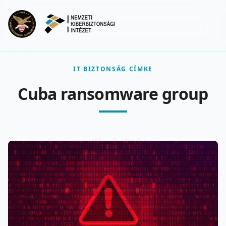
Ugrás a fő tartalomra
Menu
IT BIZTONSÁG CÍMKE
Cuba ransomware group