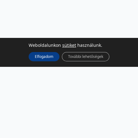
Weboldalunkon
sütiket
használunk.
Elfogadom
További lehetőségek
KÖZÖSSÉGI MÉDIA
Facebook
LinkedIn
Instagram