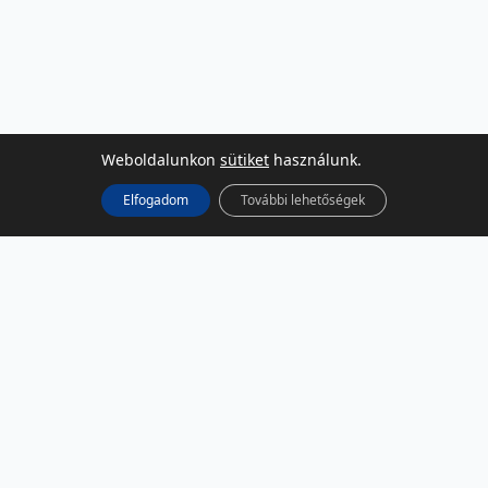
Weboldalunkon
sütiket
használunk.
Elfogadom
További lehetőségek
KÖZÖSSÉGI MÉDIA
Facebook
LinkedIn
Instagram