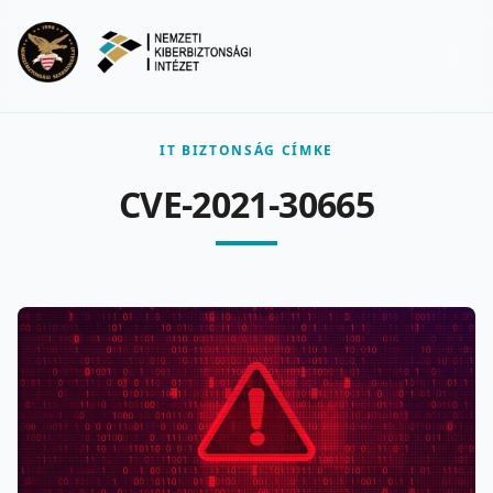
Ugrás a fő tartalomra
Menu
IT BIZTONSÁG CÍMKE
CVE-2021-30665