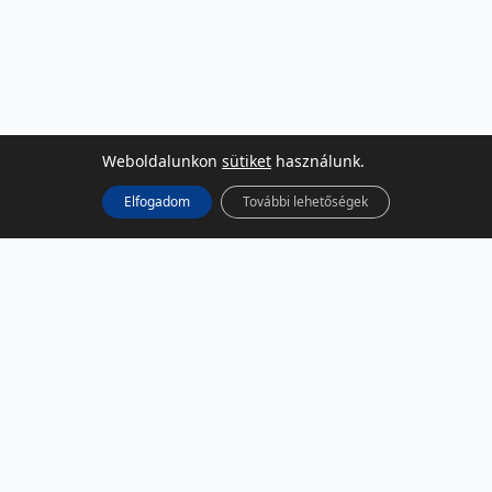
Weboldalunkon
sütiket
használunk.
Elfogadom
További lehetőségek
KÖZÖSSÉGI MÉDIA
Facebook
LinkedIn
Instagram