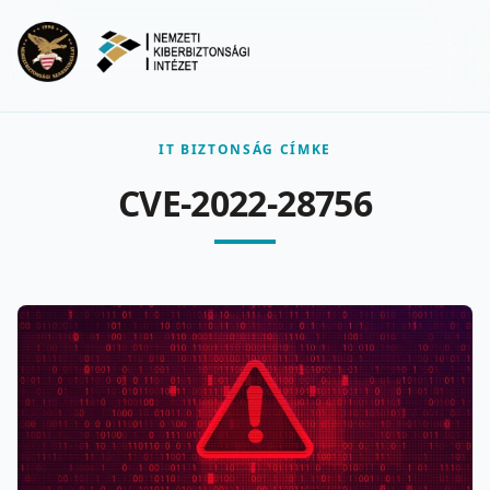
Ugrás a fő tartalomra
Menu
IT BIZTONSÁG CÍMKE
CVE-2022-28756