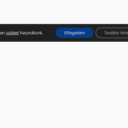
kon
sütiket
használunk.
Elfogadom
További leh
KÖZÖSSÉGI MÉDIA
Facebook
LinkedIn
Instagram
Podcast