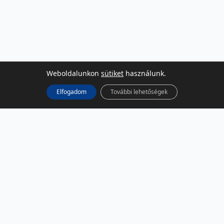
Weboldalunkon
sütiket
használunk.
Elfogadom
További lehetőségek
KÖZÖSSÉGI MÉDIA
Facebook
LinkedIn
Instagram