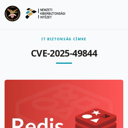
Ugrás a fő tartalomra
Menu
IT BIZTONSÁG CÍMKE
CVE-2025-49844