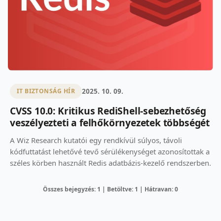
2025. 10. 09.
IT BIZTONSÁG HÍR
CVSS 10.0: Kritikus RediShell-sebezhetőség
veszélyezteti a felhőkörnyezetek többségét
A Wiz Research kutatói egy rendkívül súlyos, távoli
kódfuttatást lehetővé tevő sérülékenységet azonosítottak a
széles körben használt Redis adatbázis-kezelő rendszerben.
Összes bejegyzés: 1 | Betöltve: 1 | Hátravan: 0