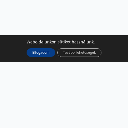
Weboldalunkon
sütiket
használunk.
Elfogadom
További lehetőségek
KÖZÖSSÉGI MÉDIA
Facebook
LinkedIn
Instagram