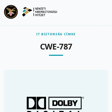
Ugrás a fő tartalomra
Menu
IT BIZTONSÁG CÍMKE
CWE-787