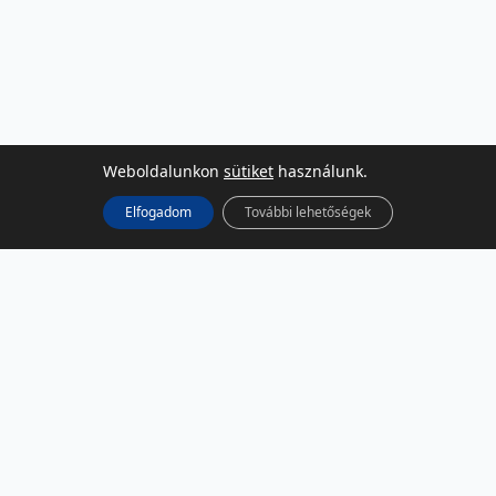
Weboldalunkon
sütiket
használunk.
Elfogadom
További lehetőségek
KÖZÖSSÉGI MÉDIA
Facebook
LinkedIn