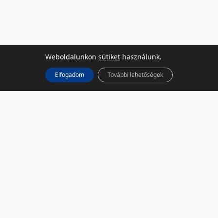
Weboldalunkon
sütiket
használunk.
Elfogadom
További lehetőségek
KÖZÖSSÉGI MÉDIA
Facebook
LinkedIn
Instagram