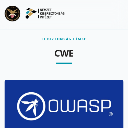
Ugrás a fő tartalomra
Menu
IT BIZTONSÁG CÍMKE
CWE