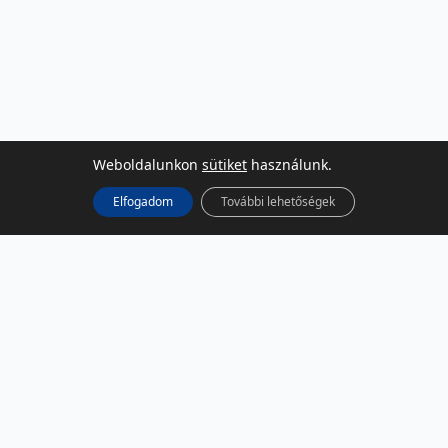
Weboldalunkon
sütiket
használunk.
Elfogadom
További lehetőségek
KÖZÖSSÉGI MÉDIA
Facebook
LinkedIn