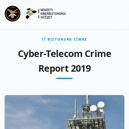
Ugrás a fő tartalomra
Menu
IT BIZTONSÁG CÍMKE
Cyber-Telecom Crime
Report 2019