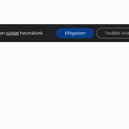
kon
sütiket
használunk.
Elfogadom
További leh
KÖZÖSSÉGI MÉDIA
Facebook
LinkedIn
Instagram
Podcast