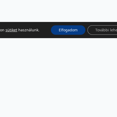
kon
sütiket
használunk.
Elfogadom
További leh
KÖZÖSSÉGI MÉDIA
Facebook
LinkedIn
Instagram
Podcast