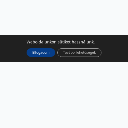
Weboldalunkon
sütiket
használunk.
Elfogadom
További lehetőségek
KÖZÖSSÉGI MÉDIA
Facebook
LinkedIn
Instagram