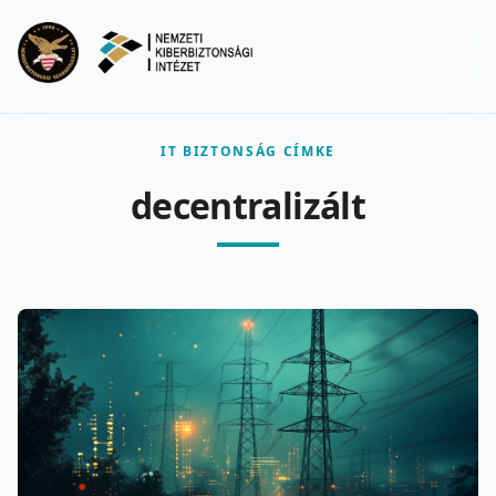
Ugrás a fő tartalomra
Menu
IT BIZTONSÁG CÍMKE
decentralizált