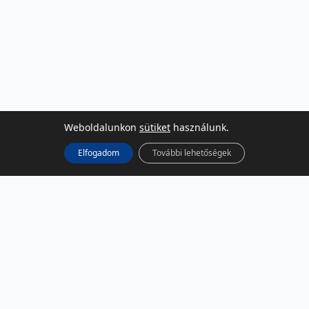
Weboldalunkon
sütiket
használunk.
Elfogadom
További lehetőségek
KÖZÖSSÉGI MÉDIA
Facebook
LinkedIn