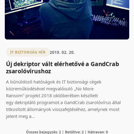
2019. 02. 20.
IT BIZTONSÁG HÍR
Új dekriptor vált elérhetővé a GandCrab
zsarolóvírushoz
A bűnüldöző hatóságok és IT biztonsági cégek
közreműködésével megvalósuló „No More
Ransom” projekt 2018 októberében készített
egy dekriptáló programot a GandCrab zsarolóvírus által
titkosított állományok visszafejtéséhez, amelynek most
jelent meg a...
Összes bejegyzés: 2 | Betöltve: 2 | Hátravan: 0