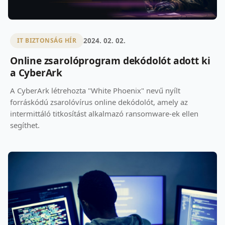
2024. 02. 02.
IT BIZTONSÁG HÍR
Online zsarolóprogram dekódolót adott ki
a CyberArk
A CyberArk létrehozta "White Phoenix" nevű nyílt
forráskódú zsarolóvírus online dekódolót, amely az
intermittáló titkosítást alkalmazó ransomware-ek ellen
segíthet.