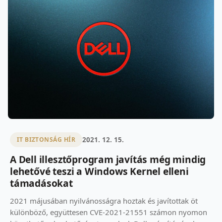
2021. 12. 15.
IT BIZTONSÁG HÍR
A Dell illesztőprogram javítás még mindig
lehetővé teszi a Windows Kernel elleni
támadásokat
2021 májusában nyilvánosságra hoztak és javítottak öt
különböző, együttesen CVE-2021-21551 számon nyomon