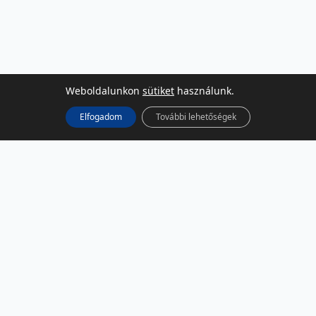
Weboldalunkon
sütiket
használunk.
Elfogadom
További lehetőségek
KÖZÖSSÉGI MÉDIA
Facebook
LinkedIn
Instagram