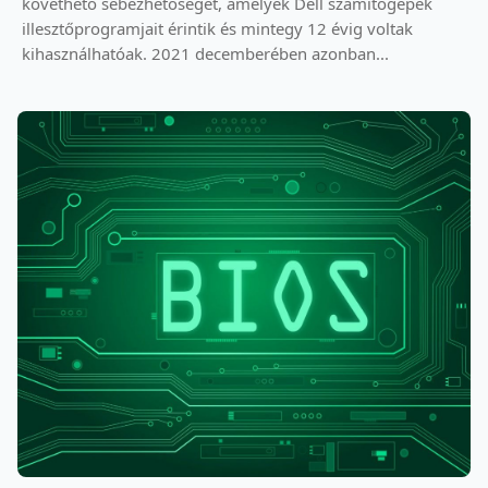
követhető sebezhetőséget, amelyek Dell számítógépek
illesztőprogramjait érintik és mintegy 12 évig voltak
kihasználhatóak. 2021 decemberében azonban...