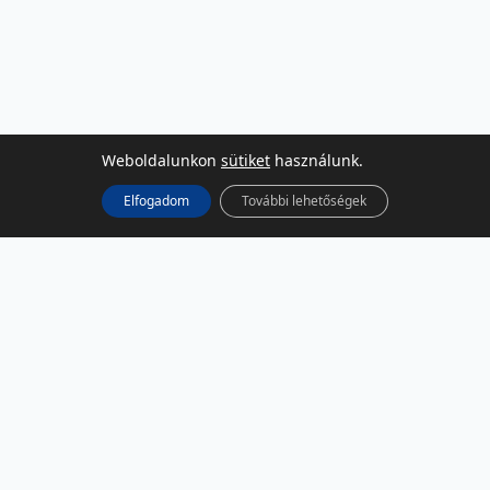
Weboldalunkon
sütiket
használunk.
Elfogadom
További lehetőségek
KÖZÖSSÉGI MÉDIA
Facebook
LinkedIn
Instagram