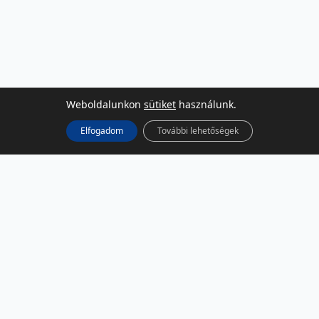
Weboldalunkon
sütiket
használunk.
Elfogadom
További lehetőségek
KÖZÖSSÉGI MÉDIA
Facebook
LinkedIn
Instagram