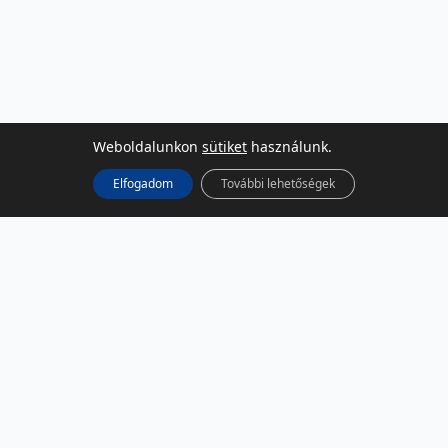
Weboldalunkon
sütiket
használunk.
Elfogadom
További lehetőségek
KÖZÖSSÉGI MÉDIA
Facebook
LinkedIn
Instagram