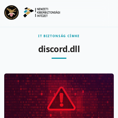
Ugrás a fő tartalomra
Menu
IT BIZTONSÁG CÍMKE
discord.dll