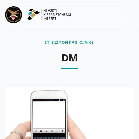
Ugrás a fő tartalomra
Menu
IT BIZTONSÁG CÍMKE
DM