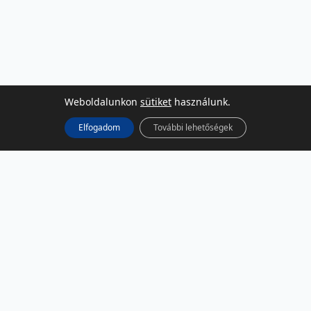
Weboldalunkon
sütiket
használunk.
Elfogadom
További lehetőségek
KÖZÖSSÉGI MÉDIA
Facebook
LinkedIn
Instagram