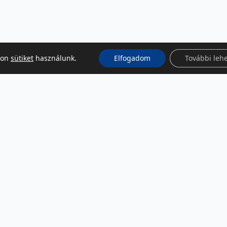
kon
sütiket
használunk.
Elfogadom
További leh
KÖZÖSSÉGI MÉDIA
Facebook
LinkedIn
Instagram
Podcast