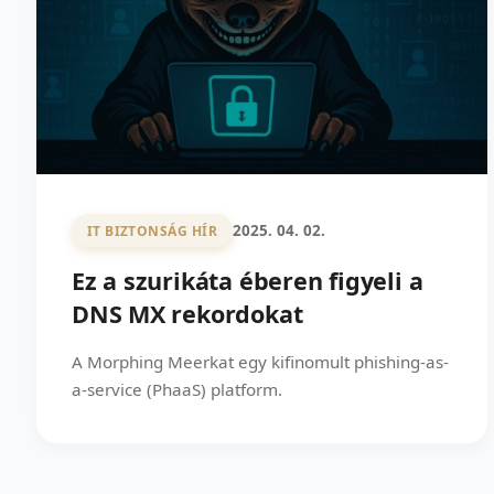
2025. 04. 02.
IT BIZTONSÁG HÍR
Ez a szurikáta éberen figyeli a
DNS MX rekordokat
A Morphing Meerkat egy kifinomult phishing-as-
a-service (PhaaS) platform.