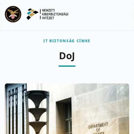
Ugrás a fő tartalomra
Menu
IT BIZTONSÁG CÍMKE
DoJ