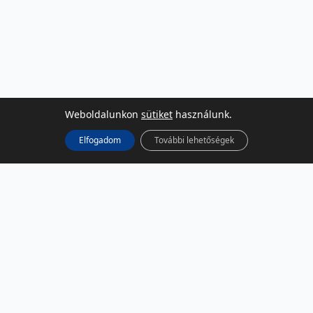
Weboldalunkon
sütiket
használunk.
Elfogadom
További lehetőségek
KÖZÖSSÉGI MÉDIA
Facebook
LinkedIn