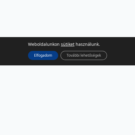
Weboldalunkon
sütiket
használunk.
Elfogadom
További lehetőségek
KÖZÖSSÉGI MÉDIA
Facebook
LinkedIn
Instagram