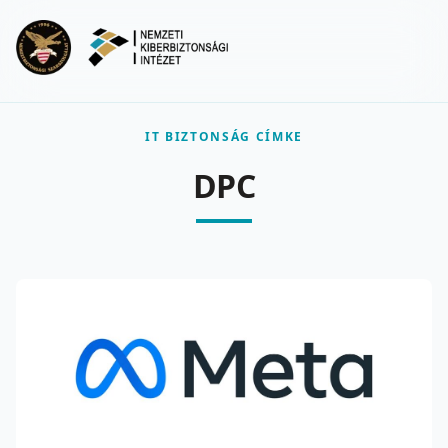
Ugrás a fő tartalomra
Menu
IT BIZTONSÁG CÍMKE
DPC