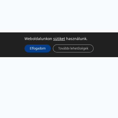
Weboldalunkon
sütiket
használunk.
Elfogadom
További lehetőségek
KÖZÖSSÉGI MÉDIA
Facebook
LinkedIn
Instagram