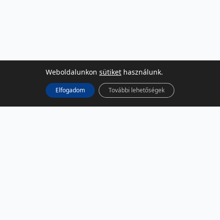
Weboldalunkon
sütiket
használunk.
Elfogadom
További lehetőségek
KÖZÖSSÉGI MÉDIA
Facebook
LinkedIn
Instagram