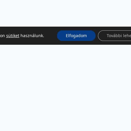
kon
sütiket
használunk.
Elfogadom
További leh
KÖZÖSSÉGI MÉDIA
Facebook
LinkedIn
Instagram
Podcast