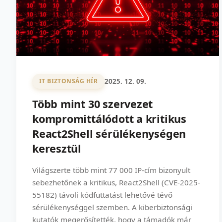
2025. 12. 09.
IT BIZTONSÁG HÍR
Több mint 30 szervezet
kompromittálódott a kritikus
React2Shell sérülékenységen
keresztül
Világszerte több mint 77 000 IP-cím bizonyult
sebezhetőnek a kritikus, React2Shell (CVE-2025-
55182) távoli kódfuttatást lehetővé tévő
sérülékenységgel szemben. A kiberbiztonsági
kutatók megerősítették, hogy a támadók már