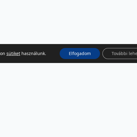
kon
sütiket
használunk.
Elfogadom
További leh
KÖZÖSSÉGI MÉDIA
Facebook
LinkedIn
Instagram