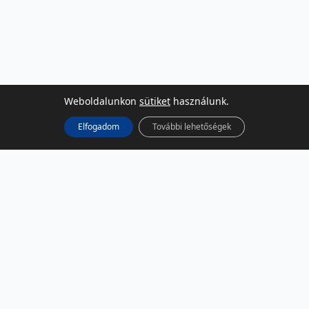
Weboldalunkon
sütiket
használunk.
Elfogadom
További lehetőségek
KÖZÖSSÉGI MÉDIA
Facebook
LinkedIn
Instagram