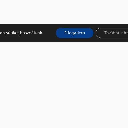
kon
sütiket
használunk.
Elfogadom
További leh
KÖZÖSSÉGI MÉDIA
Facebook
LinkedIn
Instagram
Podcast