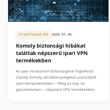
2020. 07. 29.
IT BIZTONSÁG HÍR
Komoly biztonsági hibákat
találtak népszerű ipari VPN
termékekben
Az ipari rendszerek biztonságával foglalkozó
Claroty komoly sérülékenységeket azonosított
ipari környezetekben ─ főleg az olaj- és
gázszektorban ─ népszerű VPN termékekben.