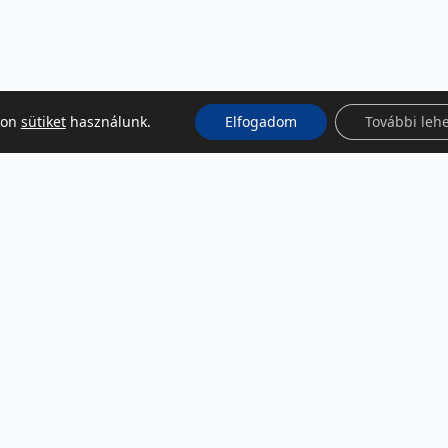
kon
sütiket
használunk.
Elfogadom
További leh
KÖZÖSSÉGI MÉDIA
Facebook
LinkedIn
Instagram
Podcast