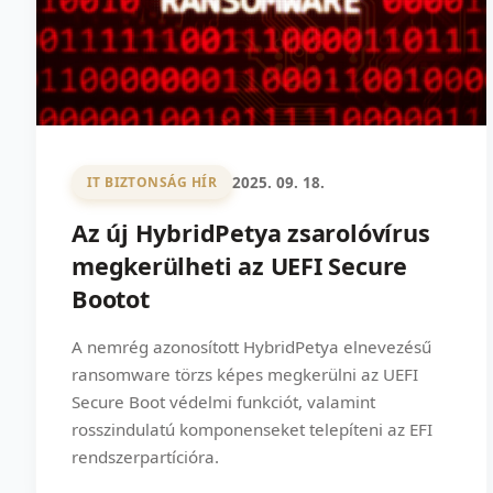
2025. 09. 18.
IT BIZTONSÁG HÍR
Az új HybridPetya zsarolóvírus
megkerülheti az UEFI Secure
Bootot
A nemrég azonosított HybridPetya elnevezésű
ransomware törzs képes megkerülni az UEFI
Secure Boot védelmi funkciót, valamint
rosszindulatú komponenseket telepíteni az EFI
rendszerpartícióra.