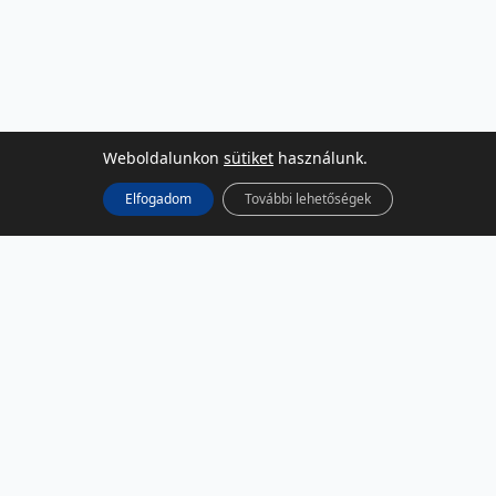
Weboldalunkon
sütiket
használunk.
Elfogadom
További lehetőségek
KÖZÖSSÉGI MÉDIA
Facebook
LinkedIn
Instagram