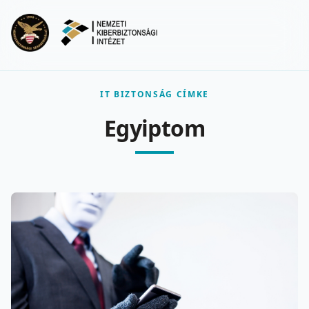
Ugrás a fő tartalomra
Menu
IT BIZTONSÁG CÍMKE
Egyiptom