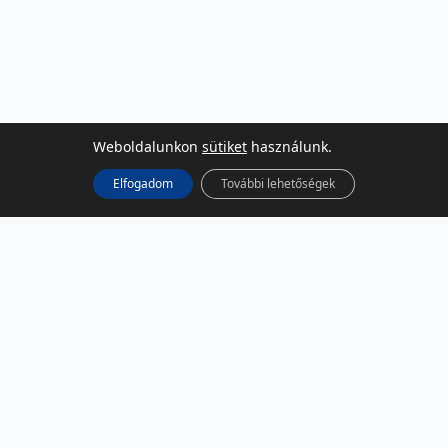
Weboldalunkon
sütiket
használunk.
Elfogadom
További lehetőségek
KÖZÖSSÉGI MÉDIA
Facebook
LinkedIn
Instagram