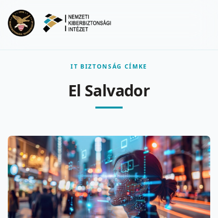
Ugrás a fő tartalomra
Menu
IT BIZTONSÁG CÍMKE
El Salvador