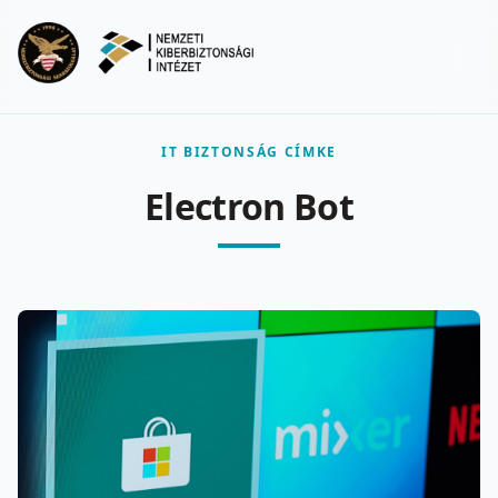
Ugrás a fő tartalomra
Menu
IT BIZTONSÁG CÍMKE
Electron Bot