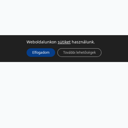
Weboldalunkon
sütiket
használunk.
Elfogadom
További lehetőségek
KÖZÖSSÉGI MÉDIA
Facebook
LinkedIn
Instagram