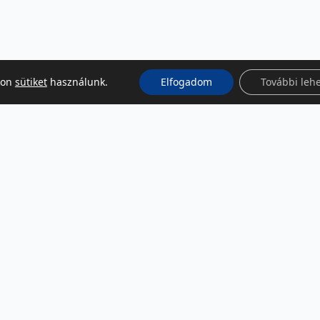
kon
sütiket
használunk.
Elfogadom
További leh
KÖZÖSSÉGI MÉDIA
Facebook
LinkedIn
Instagram
Podcast