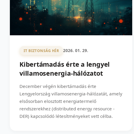
2026. 01. 29.
IT BIZTONSÁG HÍR
Kibertámadás érte a lengyel
villamosenergia-hálózatot
December végén kibertámadás érte
Lengyelország villamosenergia-hálózatát, amely
elsősorban elosztott energiatermelő
rendszerekhez (distributed energy resource -
DER) kapcsolódó létesítményeket vett célba.