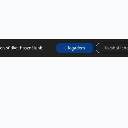
kon
sütiket
használunk.
Elfogadom
További leh
KÖZÖSSÉGI MÉDIA
Facebook
LinkedIn
Instagram