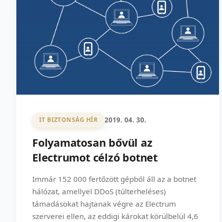
2019. 04. 30.
IT BIZTONSÁG HÍR
Folyamatosan bővül az
Electrumot célzó botnet
Immár 152 000 fertőzött gépből áll az a botnet
hálózat, amellyel DDoS (túlterheléses)
támadásokat hajtanak végre az Electrum
szerverei ellen, az eddigi károkat körülbelül 4,6